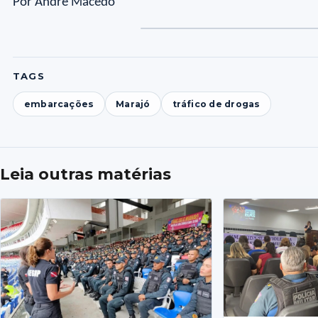
Por André Macedo
TAGS
embarcações
Marajó
tráfico de drogas
Leia outras matérias