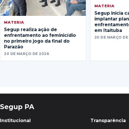
MATERIA
Segup inicia c
implantar pla
MATERIA
enfrentamento
Segup realiza ação de
em Itaituba
enfrentamento ao feminicídio
20 DE MARÇO DE
no primeiro jogo da final do
Parazão
20 DE MARÇO DE 2026
Segup PA
Institucional
Transparência