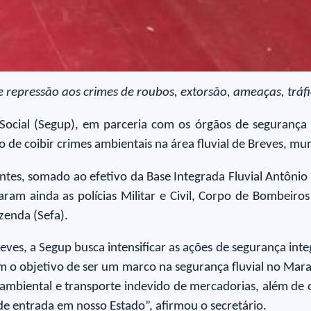
epressão aos crimes de roubos, extorsão, ameaças, tráfico
 Social (Segup), em parceria com os órgãos de segurança
o de coibir crimes ambientais na área fluvial de Breves, m
tes, somado ao efetivo da Base Integrada Fluvial Antônio L
ram ainda as polícias Militar e Civil, Corpo de Bombeiro
azenda (Sefa).
ves, a Segup busca intensificar as ações de segurança integ
o objetivo de ser um marco na segurança fluvial no Maraj
biental e transporte indevido de mercadorias, além de out
 de entrada em nosso Estado”, afirmou o secretário.