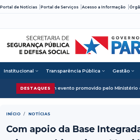
Skip
Portal de Notícias
Portal de Serviços
Acesso a Informação
Órgã
to
content
Institucional
Transparência Pública
Gestão
em evento promovido pelo Ministério da Justiça
Segurança 
DESTAQUES
INÍCIO
/
NOTÍCIAS
Com apoio da Base Integrada