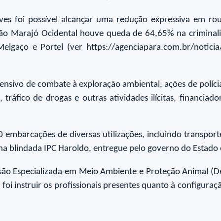
ves foi possível alcançar uma redução expressiva em ro
ião Marajó Ocidental houve queda de 64,65% na criminali
lgaço e Portel (ver https://agenciapara.com.br/noticia/
nsivo de combate à exploração ambiental, ações de polícia j
 tráfico de drogas e outras atividades ilícitas, financia
 embarcações de diversas utilizações, incluindo transport
ha blindada IPC Haroldo, entregue pelo governo do Estado
são Especializada em Meio Ambiente e Proteção Animal (De
i instruir os profissionais presentes quanto à configuraçã