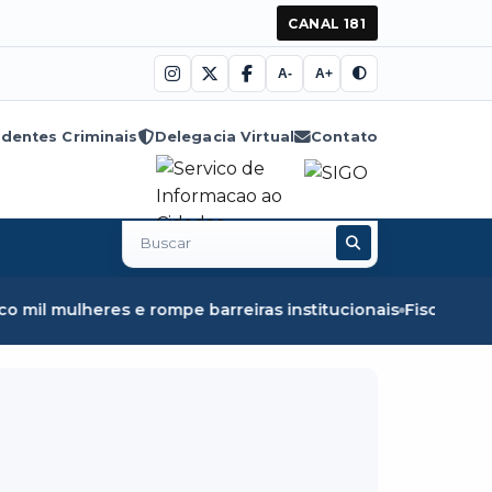
CANAL 181
A-
A+
dentes Criminais
Delegacia Virtual
Contato
Buscar
no
site
e barreiras institucionais
Fiscalização em Óbidos apreen