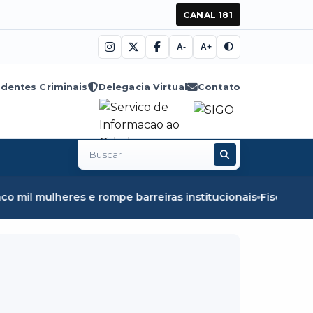
CANAL 181
A-
A+
dentes Criminais
Delegacia Virtual
Contato
Buscar
no
site
mpe barreiras institucionais
Fiscalização em Óbidos apre