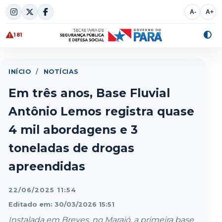
Skip
A-
A+
to
content
181
Alte
cont
INÍCIO
/
NOTÍCIAS
Em três anos, Base Fluvial
Antônio Lemos registra quase
4 mil abordagens e 3
toneladas de drogas
apreendidas
22/06/2025 11:54
Editado em: 30/03/2026 15:51
Instalada em Breves, no Marajó, a primeira base