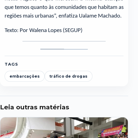
que temos quanto às comunidades que habitam as
regiões mais urbanas”, enfatiza Ualame Machado.
Texto: Por Walena Lopes (SEGUP)
Policiais
Foto
patrulham
2
os
TAGS
rios
combatendo
crimes
embarcações
tráfico de drogas
na
região
Leia outras matérias