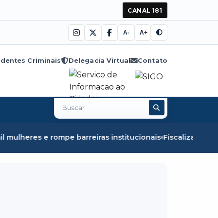
CANAL 181
A-
A+
dentes Criminais
Delegacia Virtual
Contato
Buscar
no
site
ras institucionais
Fiscalização em Óbidos apreende 8,5k