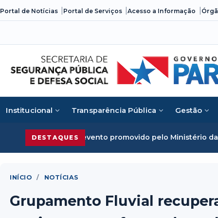
Skip
Portal de Notícias
Portal de Serviços
Acesso a Informação
Órgã
to
content
Institucional
Transparência Pública
Gestão
ganizado em evento promovido pelo Ministério da Justiça
S
DESTAQUES
INÍCIO
/
NOTÍCIAS
Grupamento Fluvial recuper