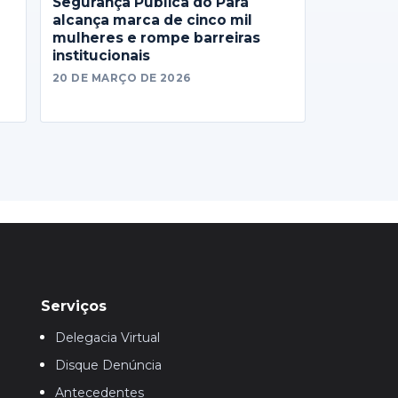
Segurança Pública do Pará
alcança marca de cinco mil
mulheres e rompe barreiras
institucionais
20 DE MARÇO DE 2026
Serviços
Delegacia Virtual
Disque Denúncia
Antecedentes