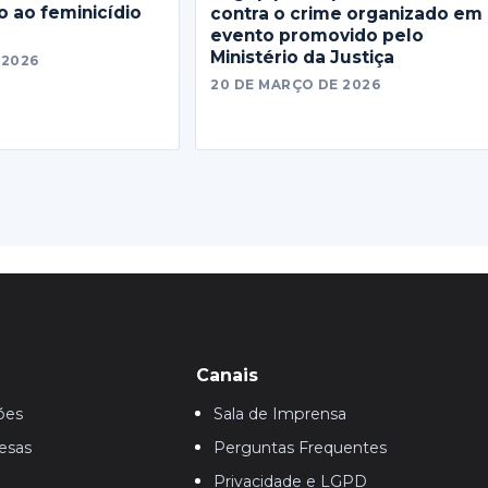
 ao feminicídio
contra o crime organizado em
evento promovido pelo
Ministério da Justiça
 2026
20 DE MARÇO DE 2026
Canais
ões
Sala de Imprensa
esas
Perguntas Frequentes
Privacidade e LGPD