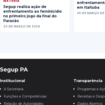
MATERIA
enfrentamento
Segup realiza ação de
em Itaituba
enfrentamento ao feminicídio
20 DE MARÇO DE
no primeiro jogo da final do
Parazão
20 DE MARÇO DE 2026
Segup PA
Institucional
Transparência
A Secretaria
Programas e Aç
Funções e Competências
Receitas e Desp
Relação de Autoridades
Dados Abertos