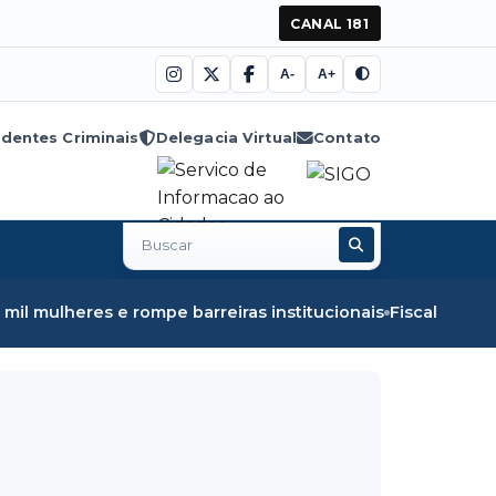
CANAL 181
A-
A+
dentes Criminais
Delegacia Virtual
Contato
Buscar
no
site
es e rompe barreiras institucionais
Fiscalização em Óbid