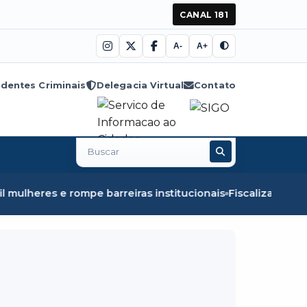
CANAL 181
A-
A+
dentes Criminais
Delegacia Virtual
Contato
Buscar
no
site
rreiras institucionais
Fiscalização em Óbidos apreende 