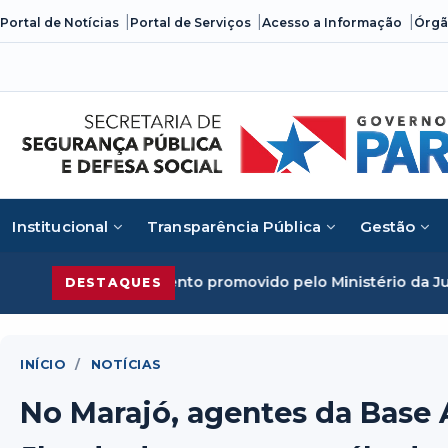
Skip
Portal de Notícias
Portal de Serviços
Acesso a Informação
Órgã
to
content
Institucional
Transparência Pública
Gestão
vento promovido pelo Ministério da Justiça
Segurança Públ
DESTAQUES
INÍCIO
/
NOTÍCIAS
No Marajó, agentes da Bas