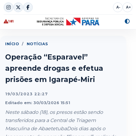
Skip
A-
A+
to
content
181
Alte
cont
INÍCIO
/
NOTÍCIAS
Operação “Esparavel”
apreende drogas e efetua
prisões em Igarapé-Miri
19/03/2023 22:27
Editado em: 30/03/2026 15:51
Neste sábado (18), os presos estão sendo
transferidos para a Central de Triagem
Masculina de AbaetetubaDois dias após o