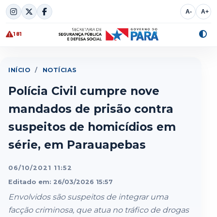
Skip
A-
A+
to
content
181
Alte
cont
INÍCIO
/
NOTÍCIAS
Polícia Civil cumpre nove
mandados de prisão contra
suspeitos de homicídios em
série, em Parauapebas
06/10/2021 11:52
Editado em: 26/03/2026 15:57
Envolvidos são suspeitos de integrar uma
facção criminosa, que atua no tráfico de drogas