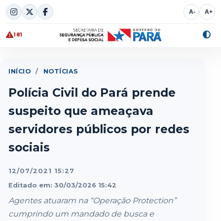
Skip
A-
A+
to
content
181
Alte
cont
INÍCIO
/
NOTÍCIAS
Polícia Civil do Pará prende
suspeito que ameaçava
servidores públicos por redes
sociais
12/07/2021 15:27
Editado em: 30/03/2026 15:42
Agentes atuaram na “Operação Protection”
cumprindo um mandado de busca e