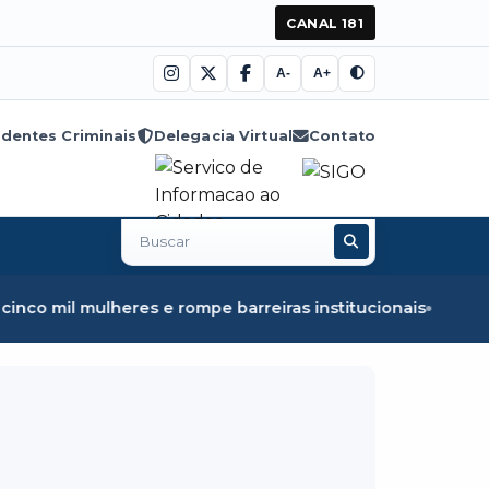
CANAL 181
A-
A+
dentes Criminais
Delegacia Virtual
Contato
Buscar
no
site
mulheres e rompe barreiras institucionais
Fiscalização em