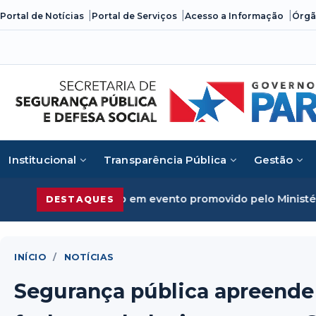
Skip
Portal de Notícias
Portal de Serviços
Acesso a Informação
Órgã
to
content
Institucional
Transparência Pública
Gestão
me organizado em evento promovido pelo Ministério da Just
DESTAQUES
INÍCIO
/
NOTÍCIAS
Segurança pública apreende