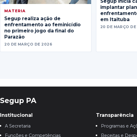
Segup inicia c
implantar pla
MATERIA
enfrentamento
Segup realiza ação de
em Itaituba
enfrentamento ao feminicídio
20 DE MARÇO DE
no primeiro jogo da final do
Parazão
20 DE MARÇO DE 2026
Segup PA
Institucional
Transparência
A Secretaria
Programas e Aç
Funções e Competências
Receitas e Desp