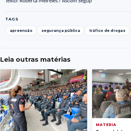
Texto: Roberta Meireles / Ascom Segup
TAGS
apreensão
segurança pública
tráfico de drogas
Leia outras matérias
MATERIA