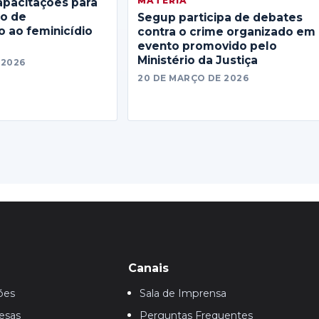
MATERIA
apacitações para
no de
Segup participa de debates
 ao feminicídio
contra o crime organizado em
evento promovido pelo
Ministério da Justiça
 2026
20 DE MARÇO DE 2026
Canais
ões
Sala de Imprensa
esas
Perguntas Frequentes