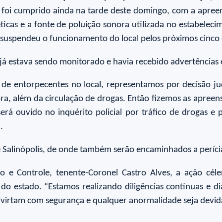
qual foi cumprido ainda na tarde deste domingo, com a ap
cas e a fonte de poluição sonora utilizada no estabelecime
m suspendeu o funcionamento do local pelos próximos cinco 
á estava sendo monitorado e havia recebido advertências 
o de entorpecentes no local, representamos por decisão jud
, além da circulação de drogas. Então fizemos as apreens
erá ouvido no inquérito policial por tráfico de drogas e
.
 Salinópolis, de onde também serão encaminhados a perícia 
e Controle, tenente-Coronel Castro Alves, a ação céle
o estado. “Estamos realizando diligências contínuas e di
divirtam com segurança e qualquer anormalidade seja devid