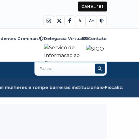
CANAL 181
A-
A+
dentes Criminais
Delegacia Virtual
Contato
Buscar
no
site
 barreiras institucionais
Fiscalização em Óbidos apreend