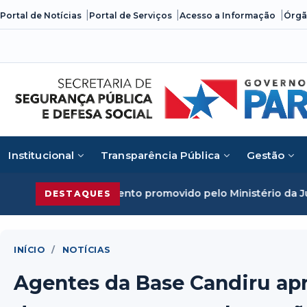
Skip
Portal de Notícias
Portal de Serviços
Acesso a Informação
Órgã
to
content
Institucional
Transparência Pública
Gestão
 evento promovido pelo Ministério da Justiça
Segurança Pú
DESTAQUES
INÍCIO
/
NOTÍCIAS
Agentes da Base Candiru ap