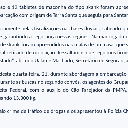
eso e 12 tabletes de maconha do tipo skank foram apreen
barcação com origem de Terra Santa que seguia para Sant
riamente pelas fiscalizações nas bases fluviais, sabendo q
e garantindo a segurança nessas regiões. Na madrugada d
 de skank foram apreendidos nas malas de um casal que
al retirado de circulação. Ressaltamos que seguimos firm
 estado”, afirmou Ualame Machado, Secretário de Segurança 
esta quarta-feira, 21, durante abordagem a embarcação 
rante as buscas no segundo convés, os agentes do Grupame
eita Federal, com o auxílio do Cão Farejador da PMPA,
sando 13,300 kg.
elo crime de tráfico de drogas e os apresentou à Polícia C