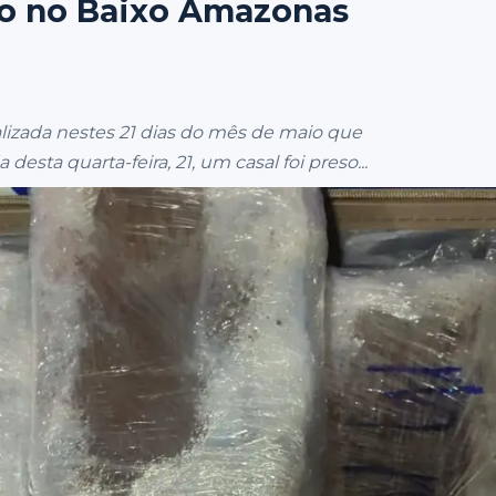
o no Baixo Amazonas
ealizada nestes 21 dias do mês de maio que
ta quarta-feira, 21, um casal foi preso...