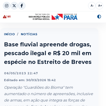
Skip
A-
A+
to
content
181
Alte
cont
INÍCIO
/
NOTÍCIAS
Base fluvial apreende drogas,
pescado ilegal e R$ 20 mil em
espécie no Estreito de Breves
06/05/2023 22:47
Editado em: 30/03/2026 15:42
Operação "Guardiões do Bioma" tem
aumentado o número de apreensões, inclusive
de armas, em ação que integra as forças de