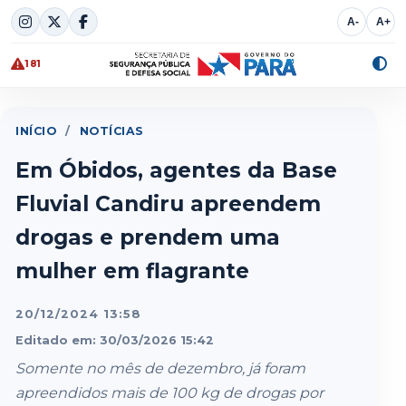
Skip
A-
A+
to
content
181
Alte
cont
INÍCIO
/
NOTÍCIAS
Em Óbidos, agentes da Base
Fluvial Candiru apreendem
drogas e prendem uma
mulher em flagrante
20/12/2024 13:58
Editado em: 30/03/2026 15:42
Somente no mês de dezembro, já foram
apreendidos mais de 100 kg de drogas por