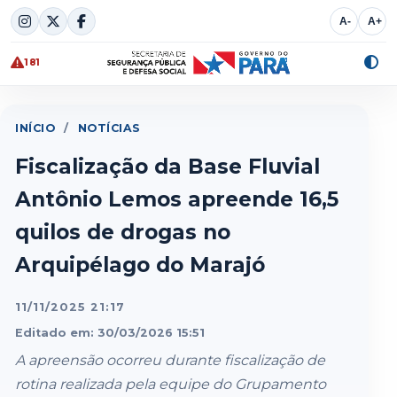
Skip
A-
A+
to
content
181
Alte
cont
INÍCIO
/
NOTÍCIAS
Fiscalização da Base Fluvial
Antônio Lemos apreende 16,5
quilos de drogas no
Arquipélago do Marajó
11/11/2025 21:17
Editado em: 30/03/2026 15:51
A apreensão ocorreu durante fiscalização de
rotina realizada pela equipe do Grupamento