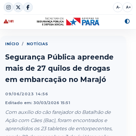
Skip
A-
A+
to
content
181
Alte
cont
INÍCIO
/
NOTÍCIAS
Segurança Pública apreende
mais de 27 quilos de drogas
em embarcação no Marajó
09/06/2023 14:56
Editado em: 30/03/2026 15:51
Com auxílio do cão farejador do Batalhão de
Ação com Cães (Bac), foram encontrados e
aprendidos os 23 tabletes de entorpecentes,